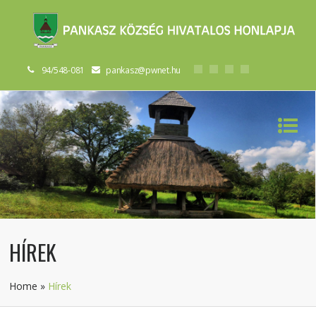
94/548-081
pankasz@pwnet.hu
HÍREK
Home
»
Hírek