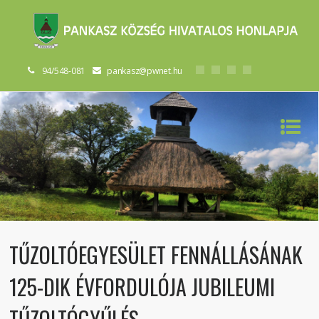
94/548-081
pankasz@pwnet.hu
TŰZOLTÓEGYESÜLET FENNÁLLÁSÁNAK
125-DIK ÉVFORDULÓJA JUBILEUMI
TŰZOLTÓGYŰLÉS