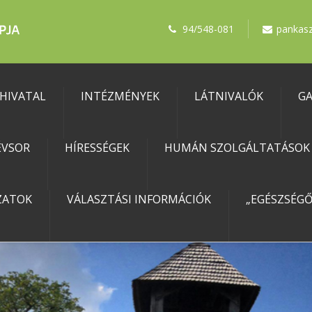
94/548-081
pankas
HIVATAL
INTÉZMÉNYEK
LÁTNIVALÓK
GA
ÉVSOR
HÍRESSÉGEK
HUMÁN SZOLGÁLTATÁSOK F
ZATOK
VÁLASZTÁSI INFORMÁCIÓK
„EGÉSZSÉGŐ