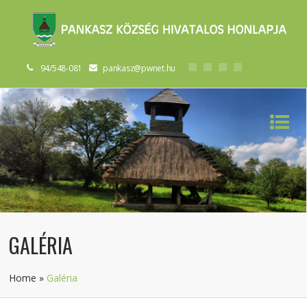
94/548-081
pankasz@pwnet.hu
GALÉRIA
Home
»
Galéria