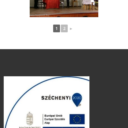
1
2
►