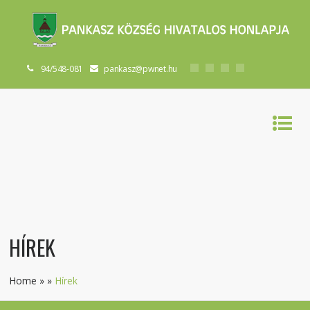
94/548-081
pankasz@pwnet.hu
HÍREK
Home
»
»
Hírek